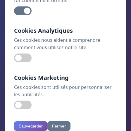
fonctionnement du site.
En savoir plus
Cookies Analytiques
Ces cookies nous aident à comprendre
comment vous utilisez notre site.
Marketing Digital
Intermédiaire
Développez vos compétences en SEO, réseaux
sociaux, publicité en ligne et analytics.
Cookies Marketing
Ces cookies sont utilisés pour personnaliser
80 heures
À partir de 699€
les publicités.
En savoir plus
Sauvegarder
Fermer